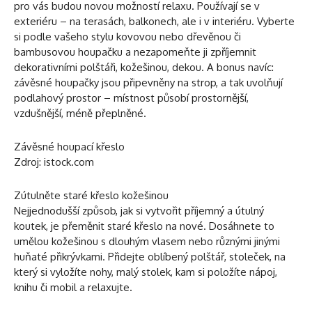
pro vás budou novou možností relaxu. Používají se v
exteriéru – na terasách, balkonech, ale i v interiéru. Vyberte
si podle vašeho stylu kovovou nebo dřevěnou či
bambusovou houpačku a nezapomeňte ji zpříjemnit
dekorativními polštáři, kožešinou, dekou. A bonus navíc:
závěsné houpačky jsou připevněny na strop, a tak uvolňují
podlahový prostor – místnost působí prostornější,
vzdušnější, méně přeplněné.
Závěsné houpací křeslo
Zdroj: istock.com
Zútulněte staré křeslo kožešinou
Nejjednodušší způsob, jak si vytvořit příjemný a útulný
koutek, je přeměnit staré křeslo na nové. Dosáhnete to
umělou kožešinou s dlouhým vlasem nebo různými jinými
huňaté přikrývkami. Přidejte oblíbený polštář, stoleček, na
který si vyložíte nohy, malý stolek, kam si položíte nápoj,
knihu či mobil a relaxujte.