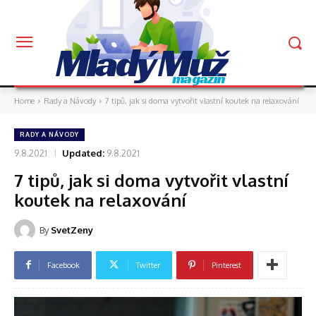
Mladý Muž
magazín
Home
Rady a Návody
7 tipů, jak si doma vytvořit vlastní koutek na relaxování
RADY A NÁVODY
9.8.2021
Updated:
9.8.2021
7 tipů, jak si doma vytvořit vlastní
koutek na relaxování
By
SvetZeny
Facebook
Twitter
Pinterest