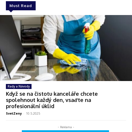
Must Read
Rady a Návody
Když se na čistotu kanceláře chcete
spolehnout každý den, vsaďte na
profesionální úklid
SvetZeny
-
10.5.2025
- Reklama -