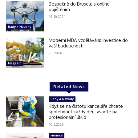
Bezpečně do Bruselu s online
pojištěním
19.10.2024
Rady a Návody
Moderní MBA vzdělávání: Investice do
vaší budoucnosti
7.5.2024
Magazín
Related News
Rady a Návody
Když se na čistotu kanceláře chcete
spolehnout každý den, vsaďte na
profesionální úklid
10.5.2025
Finance