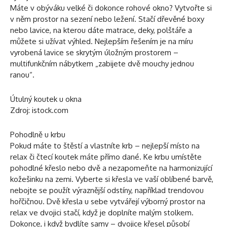
Máte v obýváku velké či dokonce rohové okno? Vytvořte si
v něm prostor na sezení nebo ležení. Stačí dřevěné boxy
nebo lavice, na kterou dáte matrace, deky, polštáře a
můžete si užívat výhled. Nejlepším řešením je na míru
vyrobená lavice se skrytým úložným prostorem –
multifunkčním nábytkem „zabijete dvě mouchy jednou
ranou“.
Útulný koutek u okna
Zdroj: istock.com
Pohodlně u krbu
Pokud máte to štěstí a vlastníte krb – nejlepší místo na
relax či čtecí koutek máte přímo dané. Ke krbu umístěte
pohodlné křeslo nebo dvě a nezapomeňte na harmonizující
kožešinku na zemi. Vyberte si křesla ve vaší oblíbené barvě,
nebojte se použít výraznější odstíny, například trendovou
hořčičnou. Dvě křesla u sebe vytvářejí výborný prostor na
relax ve dvojici stačí, když je doplníte malým stolkem.
Dokonce, i když bydlíte samy – dvojice křesel působí