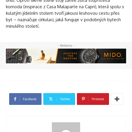
úhlu. Oproti šikmé stěně stojí zářivě žlutá stupňovitá
komoda (inspirace z Casa Malaparte na Capri), která spolu s
kulatým jídelním stolem tvoří jakousi kruhovou cestu přes
byt – naznačuje cirkulaci, jaká funguje v podobných bytech
minulého století.
- Reklama -
Facebook
Twitter
Pinterest