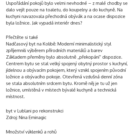
Uspořádání pokojů bylo velmi nevhodné – z malé chodby se
dalo vejít pouze na toaletu, do koupelny a do kuchyně. Na
kuchyni navazovala přechodná obývák a na ocase dispozice
byla ložnice. Jak vypadá interiér dnes?
Přečtěte si také
Nadčasový byt na Kolibě: Moderní minimalistický styl
zpříjemnili výběrem přírodních materiálů a barev
Základem přeměny bylo absolutně „překopání“ dispozice.
Centrem bytu se stal velký spojený obytný prostor s kuchyní,
jídelnou a obývacím pokojem, který vznikl spojením původní
ložnice a obývacího pokoje. Otevřená vzdušná denní zóna
se stala absolutním srdcem bytu. Kromě něj je tu už jen
ložnice, umístěná v místech bývalé kuchyně a technická
místnost.
byt v Lublani po rekonstrukci
Zdroj: Nina Eminagic
Množství výklenků a rohů