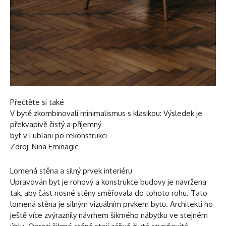
Přečtěte si také
V bytě zkombinovali minimalismus s klasikou: Výsledek je
překvapivě čistý a příjemný
byt v Lublani po rekonstrukci
Zdroj: Nina Eminagic
Lomená stěna a silný prvek interiéru
Upravován byt je rohový a konstrukce budovy je navržena
tak, aby část nosné stěny směřovala do tohoto rohu. Tato
lomená stěna je silným vizuálním prvkem bytu. Architekti ho
ještě více zvýraznily návrhem šikmého nábytku ve stejném