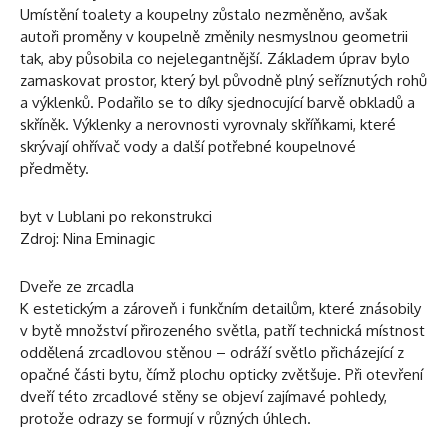
Umístění toalety a koupelny zůstalo nezměněno, avšak
autoři proměny v koupelně změnily nesmyslnou geometrii
tak, aby působila co nejelegantnější. Základem úprav bylo
zamaskovat prostor, který byl původně plný seříznutých rohů
a výklenků. Podařilo se to díky sjednocující barvě obkladů a
skříněk. Výklenky a nerovnosti vyrovnaly skříňkami, které
skrývají ohřívač vody a další potřebné koupelnové
předměty.
byt v Lublani po rekonstrukci
Zdroj: Nina Eminagic
Dveře ze zrcadla
K estetickým a zároveň i funkčním detailům, které znásobily
v bytě množství přirozeného světla, patří technická místnost
oddělená zrcadlovou stěnou – odráží světlo přicházející z
opačné části bytu, čímž plochu opticky zvětšuje. Při otevření
dveří této zrcadlové stěny se objeví zajímavé pohledy,
protože odrazy se formují v různých úhlech.