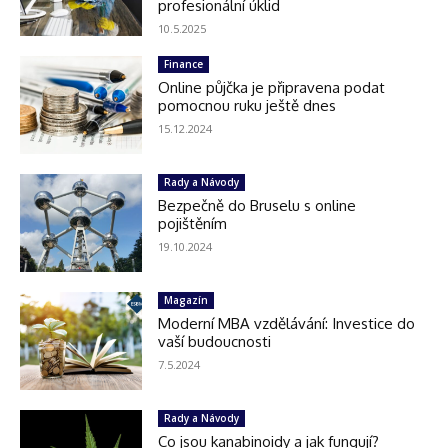
profesionální úklid
10.5.2025
Finance
Online půjčka je připravena podat
pomocnou ruku ještě dnes
15.12.2024
Rady a Návody
Bezpečně do Bruselu s online
pojištěním
19.10.2024
Magazín
Moderní MBA vzdělávání: Investice do
vaší budoucnosti
7.5.2024
Rady a Návody
Co jsou kanabinoidy a jak fungují?