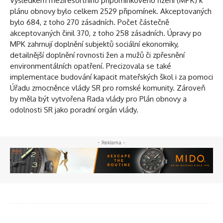
Výsledkem meziresortního připomínkového řízení (MPK) k
plánu obnovy bylo celkem 2529 připomínek. Akceptovaných
bylo 684, z toho 270 zásadních. Počet částečně
akceptovaných činil 370, z toho 258 zásadních. Úpravy po
MPK zahrnují doplnění subjektů sociální ekonomiky,
detailnější doplnění rovnosti žen a mužů či zpřesnění
environmentálních opatření. Precizovala se také
implementace budování kapacit mateřských škol i za pomoci
Úřadu zmocněnce vlády SR pro romské komunity. Zároveň
by měla být vytvořena Rada vlády pro Plán obnovy a
odolnosti SR jako poradní orgán vlády.
- Reklama -