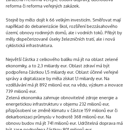
reforma či reforma veřejných zakázek.
Stejně by mělo dojít k 66 velkým investicím. Směřovat mají
například do debarierizácie škol, rozšíření bezzásahového
území, obnovy rodinných domů, ale i vodních toků. Přibýt by
měly dispečerizované úseky železničních tratí, ale i nová
cyklistická infrastruktura.
Největší částka z celkového balíku má jít na oblast zelené
ekonomiky, a to 2,3 miliardy eur. Oblast zdraví má být
podpořena částkou 1,5 miliardy eur. Oblast účinné veřejné
správy a digitalizace by měla získat 1,1 miliardy eur. Na
vzdělávání má jít 892 milionů eur, na vědu, výzkum a inovace
739 milionů eur.
Zelená ekonomika zahrnuje obnovitelné zdroje energie a
energetickou infrastrukturu v objemu 232 milionů eur,
přizpůsobení se změně klimatu v částce 159 milionů eur či
dekarbonizaci průmyslu v hodnotě 368 milionů eur. Na
obnovu budov má jít 741 milionů eur. Udržitelná doprava má
být zase podpořena částkou 801 milionů eur.