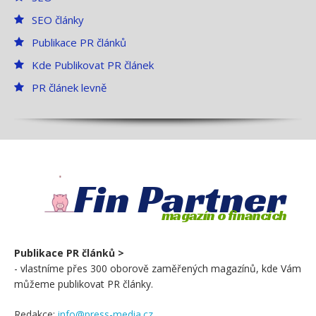
SEO články
Publikace PR článků
Kde Publikovat PR článek
PR článek levně
Fin Partner
magazín o financích
Publikace PR článků >
- vlastníme přes 300 oborově zaměřených magazínů, kde Vám
můžeme publikovat PR články.
Redakce:
info@press-media.cz