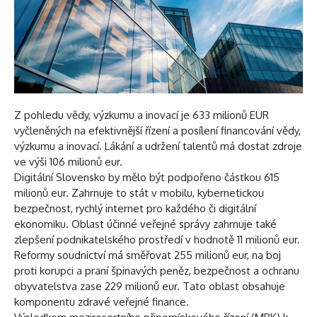
Z pohledu vědy, výzkumu a inovací je 633 milionů EUR
vyčleněných na efektivnější řízení a posílení financování vědy,
výzkumu a inovací. Lákání a udržení talentů má dostat zdroje
ve výši 106 milionů eur.
Digitální Slovensko by mělo být podpořeno částkou 615
milionů eur. Zahrnuje to stát v mobilu, kybernetickou
bezpečnost, rychlý internet pro každého či digitální
ekonomiku. Oblast účinné veřejné správy zahrnuje také
zlepšení podnikatelského prostředí v hodnotě 11 milionů eur.
Reformy soudnictví má směřovat 255 milionů eur, na boj
proti korupci a praní špinavých peněz, bezpečnost a ochranu
obyvatelstva zase 229 milionů eur. Tato oblast obsahuje
komponentu zdravé veřejné finance.