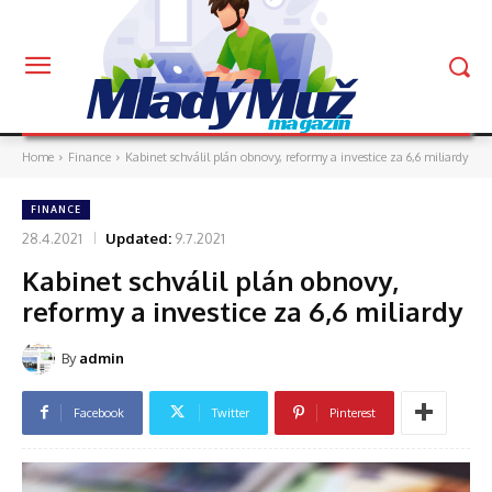
Mladý Muž
magazín
Home
Finance
Kabinet schválil plán obnovy, reformy a investice za 6,6 miliardy
FINANCE
28.4.2021
Updated:
9.7.2021
Kabinet schválil plán obnovy,
reformy a investice za 6,6 miliardy
By
admin
Facebook
Twitter
Pinterest