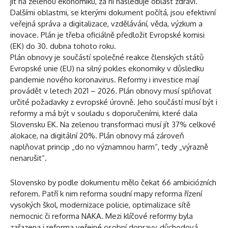
jít na zelenou ekonomiku, za ní následuje oblast zdraví.
Dalšími oblastmi, se kterými dokument počítá, jsou efektivní
veřejná správa a digitalizace, vzdělávání, věda, výzkum a
inovace. Plán je třeba oficiálně předložit Evropské komisi
(EK) do 30. dubna tohoto roku.
Plán obnovy je součástí společné reakce členských států
Evropské unie (EU) na silný pokles ekonomiky v důsledku
pandemie nového koronavirus. Reformy i investice mají
provádět v letech 2021 – 2026. Plán obnovy musí splňovat
určité požadavky z evropské úrovně. Jeho součástí musí být i
reformy a má být v souladu s doporučeními, které dala
Slovensku EK. Na zelenou transformaci musí jít 37% celkové
alokace, na digitální 20%. Plán obnovy má zároveň
naplňovat princip „do no významnou harm“, tedy „výrazně
nenarušit“.
Slovensko by podle dokumentu mělo čekat 66 ambiciózních
reforem. Patří k nim reforma soudní mapy reforma řízení
vysokých škol, modernizace policie, optimalizace sítě
nemocnic či reforma NAKA. Mezi klíčové reformy byla
zařazena i reforma veřejné osobní dopravy, důchodová