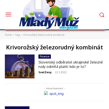
Mladý Muž
magazín
Home
Tags
Krivorožský železorudný kombinát
Krivorožský železorudný kombinát
Finance
Slovenský odběratel ukrajinské železné
rudy odmítá platit: kdo je to?
SvetZeny
-
22.3.2022
- Advertisement -