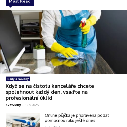
Must Read
Rady a Návody
Když se na čistotu kanceláře chcete
spolehnout každý den, vsaďte na
profesionální úklid
SvetZeny
-
10.5.2025
Online půjčka je připravena podat
pomocnou ruku ještě dnes
15.12.2024