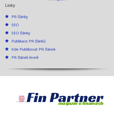
Linky
PR články
SEO
SEO články
Publikace PR článků
Kde Publikovat PR článek
PR článek levně
Fin Partner
magazín o financích