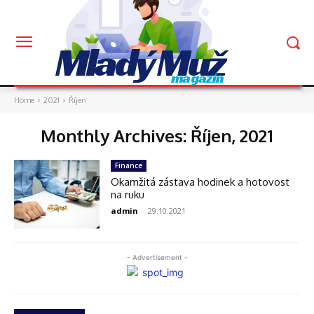
Mladý Muž
magazín
Home
2021
Říjen
Monthly Archives: Říjen, 2021
Finance
Okamžitá zástava hodinek a hotovost
na ruku
admin
-
29.10.2021
- Advertisement -