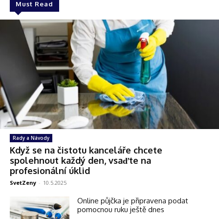
Must Read
Rady a Návody
Když se na čistotu kanceláře chcete
spolehnout každý den, vsaďte na
profesionální úklid
SvetZeny
-
10.5.2025
Online půjčka je připravena podat
pomocnou ruku ještě dnes